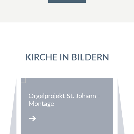
KIRCHE IN BILDERN
Orgelprojekt St. Johann -
In
Montage
B
➔
0