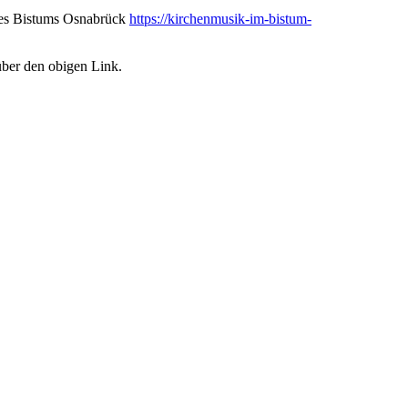
des Bistums Osnabrück
https://kirchenmusik-im-bistum-
über den obigen Link.