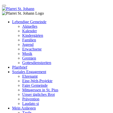
Lebendige Gemeinde
Aktuelles
Kalender
Kindergärten
Familien
Jugend
Erwachsene
Musik
Gremien
Gottesdienstzeiten
Pfarrbrief
Soziales Engagement
Ehrenamt
Eine-Welt-Projekte
Faire Gemeinde
Mittagessen in St. Pius
Unser tägliches Brot
Prävention
Laudato si
Mein Anliegen
Taufe